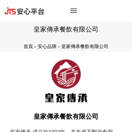
toggle
navigation
皇家傳承餐飲有限公司
首頁
安心品牌
皇家傳承餐飲有限公司
皇家傳承餐飲有限公司