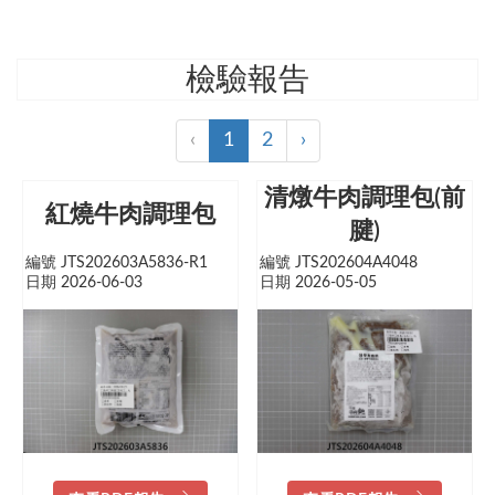
檢驗報告
‹
1
2
›
清燉牛肉調理包(前
紅燒牛肉調理包
腱)
編號 JTS202603A5836-R1
編號 JTS202604A4048
日期 2026-06-03
日期 2026-05-05