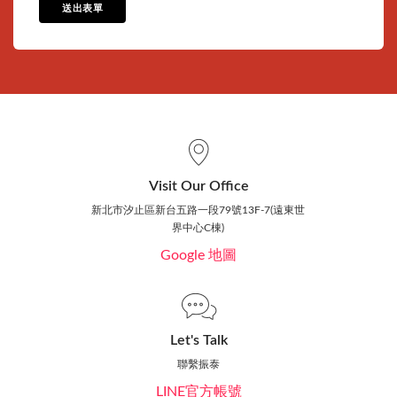
送出表單
Visit Our Office
新北市汐止區新台五路一段79號13F-7(遠東世
界中心C棟)
Google 地圖
Let's Talk
聯繫振泰
LINE官方帳號