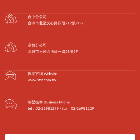
台中分公司
台中市北區文心路四段212號7F-2
高雄分公司
高雄市三民區博愛一路28號9F
振泰官網 Website
www.stst.com.tw
聯繫振泰 Business Phone
tel：02-26981299 / fax：02-26981229