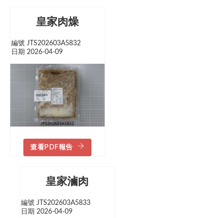
皇家肉燥
編號 JTS202603A5832
日期 2026-04-09
查看PDF報告
皇家滷肉
編號 JTS202603A5833
日期 2026-04-09