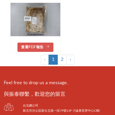
查看PDF報告
‹
1
2
›
Feel free to drop us a message.
與振泰聯繫，歡迎您的留言
台北總公司
新北市汐止區新台五路一段79號13F-7(遠東世界中心C棟)