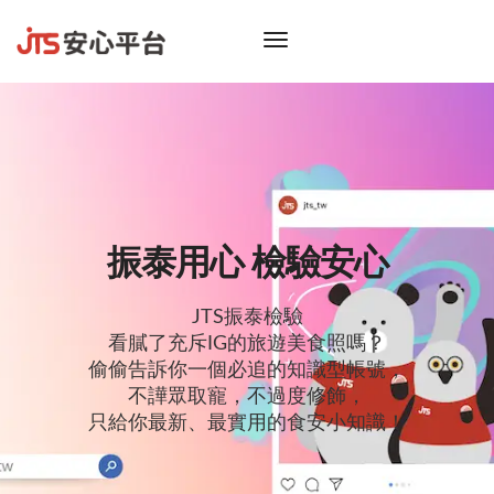
toggle
navigation
振泰用心 檢驗安心
JTS振泰檢驗
看膩了充斥IG的旅遊美食照嗎？
偷偷告訴你一個必追的知識型帳號，
不譁眾取寵，不過度修飾，
只給你最新、最實用的食安小知識！