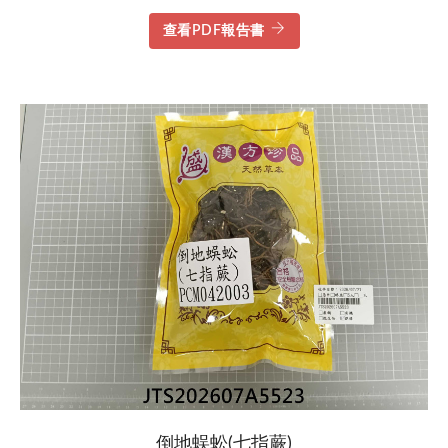
查看PDF報告書
倒地蜈蚣(七指蕨)