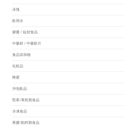
冰塊
飲用水
膠囊 / 錠狀食品
中藥材 / 中藥飲片
食品添加物
化粧品
蜂蜜
沖泡飲品
堅果/果乾類食品
冷凍食品
果醬/餡料類食品