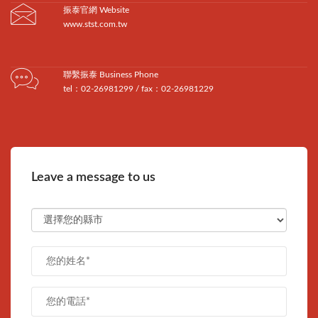
振泰官網 Website
www.stst.com.tw
聯繫振泰 Business Phone
tel：02-26981299 / fax：02-26981229
Leave a message to us