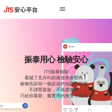
toggle
navigation
振泰用心 檢驗安心
JTS振泰檢驗
看膩了充斥IG的旅遊美食照嗎？
偷偷告訴你一個必追的知識型帳號，
不譁眾取寵，不過度修飾，
只給你最新、最實用的食安小知識！