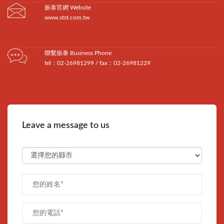
振泰官網 Website
www.stst.com.tw
聯繫振泰 Business Phone
tel：02-26981299 / fax：02-26981229
Leave a message to us