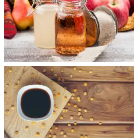
食用醋
醬油