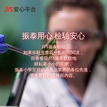
toggle
navigation
振泰用心 檢驗安心
JTS振泰檢驗，再增13項TFDA品項認證，我們會持
續為大家帶來更多更好的服務！