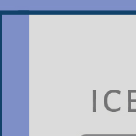
JTS振泰檢驗
看膩了充斥IG的旅遊美食照嗎？
偷偷告訴你一個必追的知識型帳號，
不譁眾取寵，不過度修飾，
只給你最新、最實用的食安小知識！