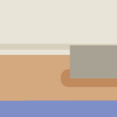
振泰用心 檢驗安心