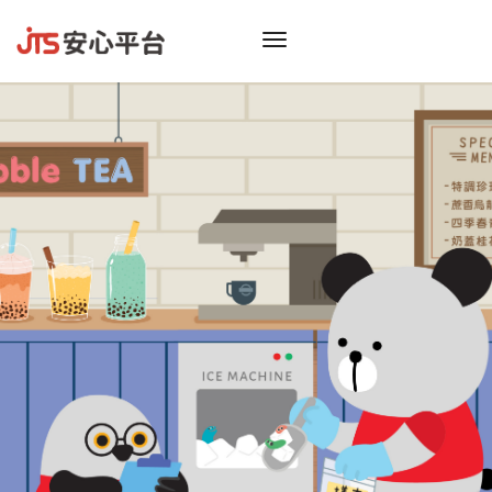
toggle
navigation
振泰用心 檢驗安心
JTS振泰檢驗
看膩了充斥IG的旅遊美食照嗎？
偷偷告訴你一個必追的知識型帳號，
不譁眾取寵，不過度修飾，
只給你最新、最實用的食安小知識！