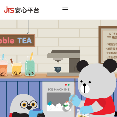
toggle
navigation
偷
只