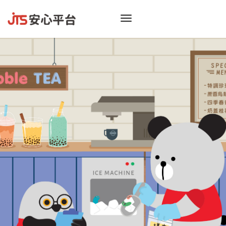
toggle
navigation
振
看膩
偷偷告
不
只給你