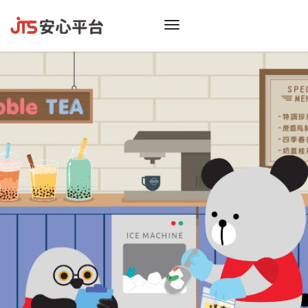
toggle
navigation
振
看膩
偷偷告
不
只給你