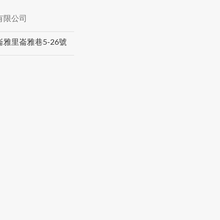
有限公司
雅里崙雅巷5-26號