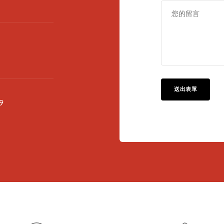
送出表單
9