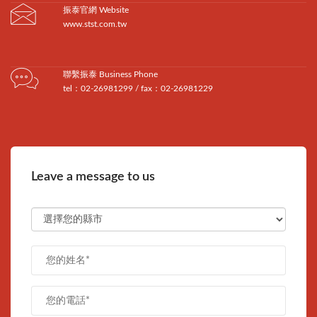
振泰官網 Website
www.stst.com.tw
聯繫振泰 Business Phone
tel：02-26981299 / fax：02-26981229
Leave a message to us