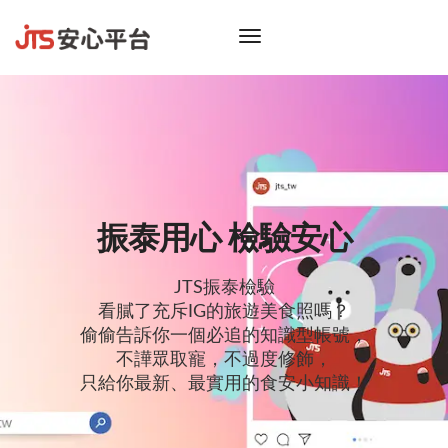
toggle
navigation
振泰用心 檢驗安心
JTS振泰檢驗
看膩了充斥IG的旅遊美食照嗎？
偷偷告訴你一個必追的知識型帳號，
不譁眾取寵，不過度修飾，
只給你最新、最實用的食安小知識！