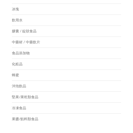
冰塊
飲用水
膠囊 / 錠狀食品
中藥材 / 中藥飲片
食品添加物
化粧品
蜂蜜
沖泡飲品
堅果/果乾類食品
冷凍食品
果醬/餡料類食品