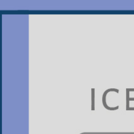
JTS振泰檢驗
看膩了充斥IG的旅遊美食照嗎？
偷偷告訴你一個必追的知識型帳號，
不譁眾取寵，不過度修飾，
只給你最新、最實用的食安小知識！