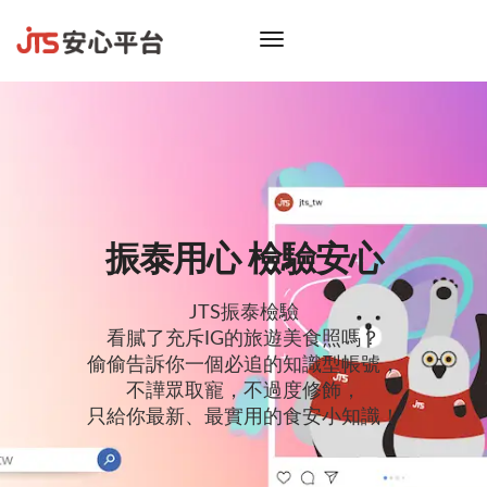
toggle
navigation
振泰用心 檢驗安心
JTS振泰檢驗
看膩了充斥IG的旅遊美食照嗎？
偷偷告訴你一個必追的知識型帳號，
不譁眾取寵，不過度修飾，
只給你最新、最實用的食安小知識！