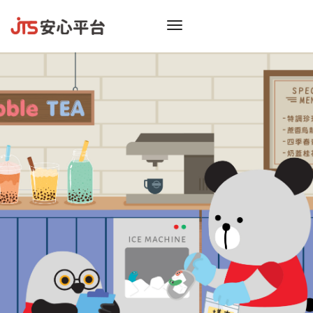
toggle
navigation
振
看膩
偷偷告
不
只給你