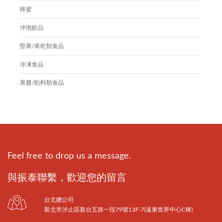
蜂蜜
沖泡飲品
堅果/果乾類食品
冷凍食品
果醬/餡料類食品
Feel free to drop us a message.
與振泰聯繫，歡迎您的留言
台北總公司
新北市汐止區新台五路一段79號13F-7(遠東世界中心C棟)