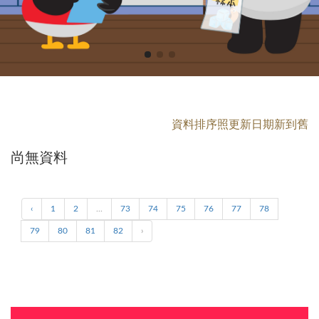
資料排序照更新日期新到舊
尚無資料
‹
1
2
...
73
74
75
76
77
78
79
80
81
82
›