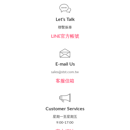
Let's Talk
聯繫振泰
LINE官方帳號
E-mail Us
sales@stst.com.tw
客服信箱
Customer Services
星期一至星期五
9:00-17:00