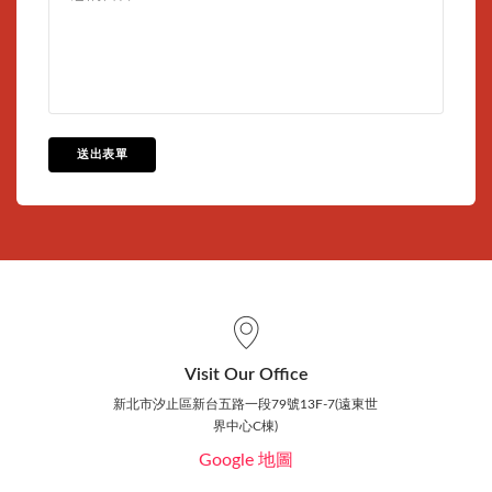
送出表單
Visit Our Office
新北市汐止區新台五路一段79號13F-7(遠東世
界中心C棟)
Google 地圖