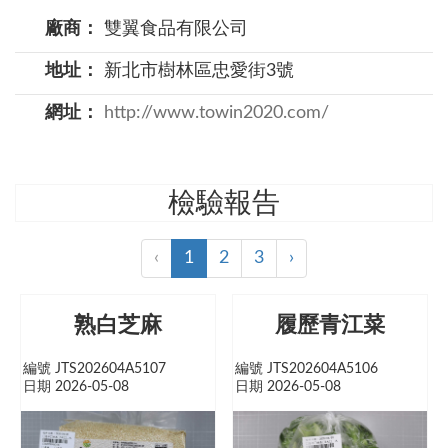
廠商：
雙翼食品有限公司
地址：
新北市樹林區忠愛街3號
網址：
http://www.towin2020.com/
檢驗報告
‹
1
2
3
›
熟白芝麻
履歷青江菜
編號 JTS202604A5107
編號 JTS202604A5106
日期 2026-05-08
日期 2026-05-08