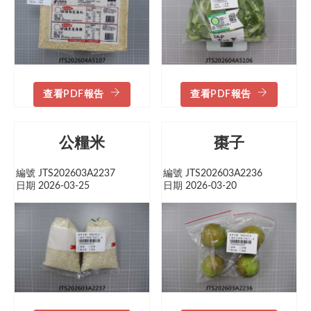
查看PDF報告
查看PDF報告
公糧米
棗子
編號 JTS202603A2237
編號 JTS202603A2236
日期 2026-03-25
日期 2026-03-20