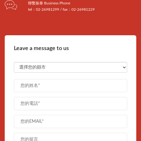
聯繫振泰 Business Phone
tel：02-26981299 / fax：02-26981229
Leave a message to us