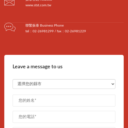
www.stst.com.tw
聯繫振泰 Business Phone
tel：02-26981299 / fax：02-26981229
Leave a message to us