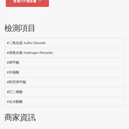
查看PDF報告書
檢測項目
#二氧化硫 Sulfur Dioxide
#過氧化氫 Hydrogen Peroxide
#苯甲酸
#水楊酸
#對羥苯甲酸
#己二烯酸
#去水醋酸
商家資訊