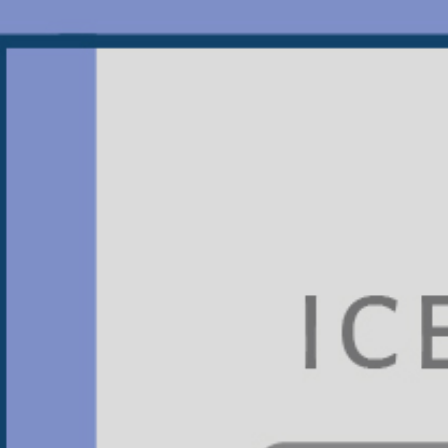
JTS振泰檢驗
看膩了充斥IG的旅遊美食照嗎？
偷偷告訴你一個必追的知識型帳號，
不譁眾取寵，不過度修飾，
只給你最新、最實用的食安小知識！