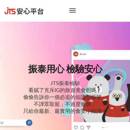
toggle
navigation
振泰用心 檢驗安心
JTS振泰檢驗
看膩了充斥IG的旅遊美食照嗎？
偷偷告訴你一個必追的知識型帳號，
不譁眾取寵，不過度修飾，
只給你最新、最實用的食安小知識！