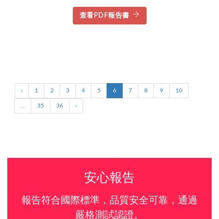
查看PDF報告書
‹
1
2
3
4
5
6
7
8
9
10
...
35
36
›
安心報告
報告符合國際標準，品質安全可靠，通過
嚴格測試認證。