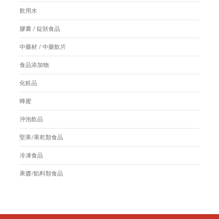
飲用水
膠囊 / 錠狀食品
中藥材 / 中藥飲片
食品添加物
化粧品
蜂蜜
沖泡飲品
堅果/果乾類食品
冷凍食品
果醬/餡料類食品