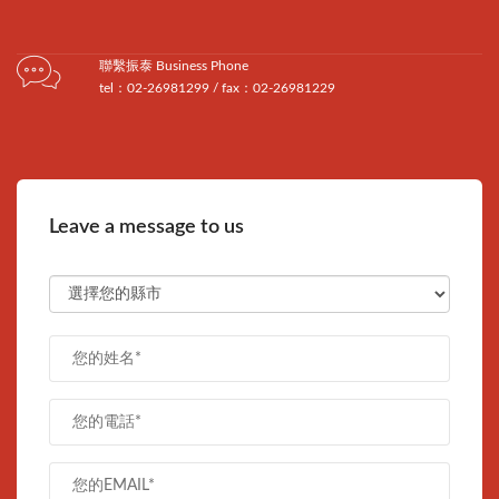
聯繫振泰 Business Phone
tel：02-26981299 / fax：02-26981229
Leave a message to us