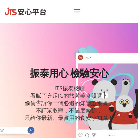
toggle
navigation
振泰用心 檢驗安心
JTS振泰檢驗
看膩了充斥IG的旅遊美食照嗎？
偷偷告訴你一個必追的知識型帳號，
不譁眾取寵，不過度修飾，
只給你最新、最實用的食安小知識！