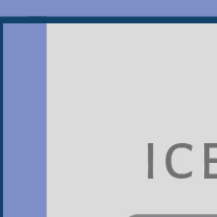
JTS振泰檢驗
看膩了充斥IG的旅遊美食照嗎？
偷偷告訴你一個必追的知識型帳號，
不譁眾取寵，不過度修飾，
只給你最新、最實用的食安小知識！